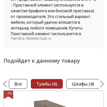
- Приставной элемент (используется в
качестве брифинга или боковой приставки)
от производителя. Это стильный вариант
мебели, который удачно впишется в
интерьер любого помещения. Купить
Приставной элемент (используется в
Читать полностью
качестве брифинга или боковой приставки)
- 2868-024 недорого по выгодной цене на
сайте нашего магазина, можно не выходя из
дома. Мы давно работаем в этой индустрии,
Подойдет к данному товару
поэтому нашими клиентами становятся, как
рядовые покупатели, так и крупные
компании.
Все
тумбы
(6)
шкафы
(4)
Стоимость Приставной элемент
(используется в качестве брифинга или
- 7%
боковой приставки) и быстрая доставка от
нашего магазина поразит даже самых