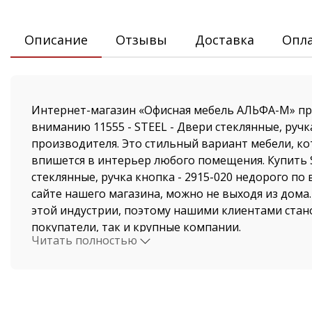
Описание
Отзывы
Доставка
Опл
Интернет-магазин «Офисная мебель АЛЬФА-М» пр
вниманию 11555 - STEEL - Двери стеклянные, ручк
производителя. Это стильный вариант мебели, к
впишется в интерьер любого помещения. Купить 
стеклянные, ручка кнопка - 2915-020 недорого по
сайте нашего магазина, можно не выходя из дома
этой индустрии, поэтому нашими клиентами стано
покупатели, так и крупные компании.
Читать полностью
Стоимость STEEL - Двери стеклянные, ручка кнопк
от нашего магазина поразит даже самых привере
Доставка осуществляется по Екатеринбургу и Све