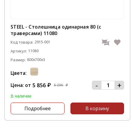
STEEL - Столешница одинарная 80 (с
траверсами) 11080
Код товара:
2915-001
Артикул:
11080
Размер:
800x700x3
Цвета:
-
+
5 856
Цена: от
₽
6 296
₽
В наличии
Подробнее
В корзину