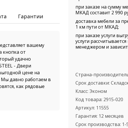
при заказе на сумму ме
МКАД составит 2 990 ру
ата
Гарантии
доставка мебели за пр
1 км пути от МКАД;
при заказе услуги выг
услуги рассчитываетс
едставляет вашему
менеджером и зависит 
а кнопка от
оторый удачно
STEEL - Двери
 выгодной цене на
Страна-производител
. Мы давно работаем в
Срок доставки:
Складс
вятся, как рядовые
Класс:
Эконом
Код товара:
2915-020
а и быстрая доставка
Артикул:
11555
дливых покупателей.
Гарантия:
12 месяцев
рдловской области
Срок производства:
1-