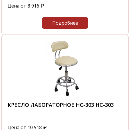
винтовой М101-05 - 2478-061 и это не
Цена от
8 916
₽
займет у вас большого количества времени.
С нашей компании вы получите
Подробнее
качественную мебель в самые короткие
сроки.
Звоните нам по телефону
+7 343 289-00-22
или посетите наш офис, который
располагается по адресу: г. Екатеринбург,
УНЦ Ленинский р-н, ул. Предельная, 57/1
КРЕСЛО ЛАБОРАТОРНОЕ HC-303 HC-303
Цена от
10 918
₽