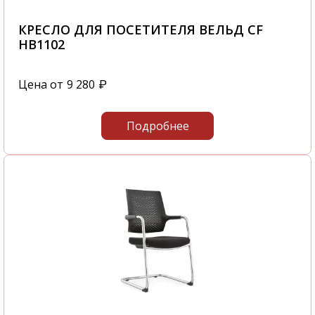
интернет-магазине вы найдете Кресла для
посетителя Bruno-3 black в наличии - Bruno-
КРЕСЛО ДЛЯ ПОСЕТИТЕЛЯ ВЕЛЬД CF
3 black. Вы самостоятельно сможете быстро
HB1102
оформить заказ Кресла для посетителя
Bruno-3 black - 312-158 и это не займет у вас
Цена от
9 280
₽
большого количества времени.
С нашей компании вы получите
Подробнее
качественную мебель в самые короткие
сроки.
Звоните нам по телефону
+7 343 289-00-22
или посетите наш офис, который
располагается по адресу: г. Екатеринбург,
УНЦ Ленинский р-н, ул. Предельная, 57/1