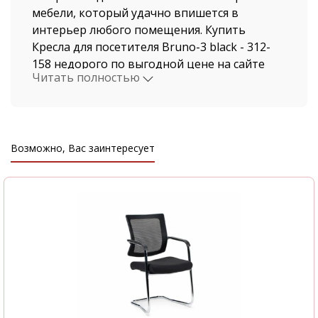
мебели, который удачно впишется в
интерьер любого помещения. Купить
Кресла для посетителя Bruno-3 black - 312-
158 недорого по выгодной цене на сайте
Читать полностью
нашего магазина, можно не выходя из дома.
Мы давно работаем в этой индустрии,
поэтому нашими клиентами становятся, как
рядовые покупатели, так и крупные
Возможно, Вас заинтересует
компании.
Стоимость Кресла для посетителя Bruno-3
black и быстрая доставка от нашего
магазина поразит даже самых
привередливых покупателей. Доставка
осуществляется по Екатеринбургу и
Свердловской области автотранспортом
компании ООО "Офисная мебель АЛЬФА-М",
а также по всем регионам России. В нашем